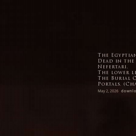
The Egyptia
Dead in the
Nefertari.
The lower le
The Burial 
Portals. (Ch
May 2, 2026
downlo