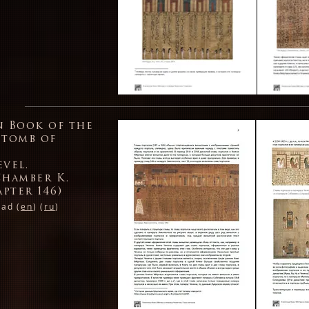
n Book of the
 tomb of
vel.
Chamber K.
apter 146)
ad (
en
) (
ru
)