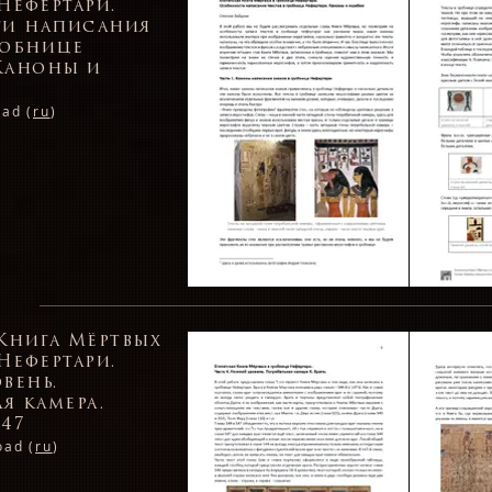
Нефертари.
и написания
робнице
 Каноны и
ad (
ru
)
Книга Мёртвых
Нефертари.
вень.
я камера.
147
oad (
ru
)