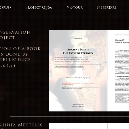
 (rus)
Project QV66
VR-tour
Nefertari
onservation
oject
tion of a book
s done by
ntelligence
ad (
en
)
Книга Мёртвых