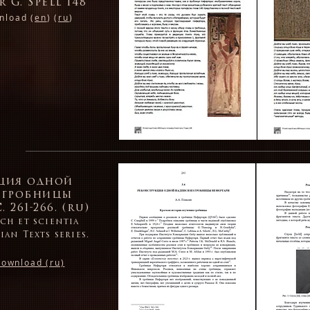
 G. Spell 148
nload (
en
) (
ru
)
ция одной
 гробницы
 261-266. (ru)
ch et scientia
an Texts series.
download (ru)