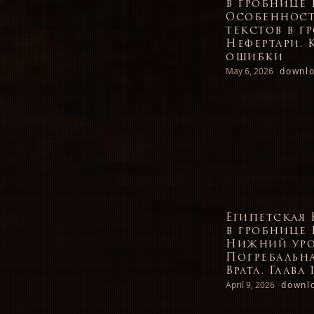
в гробнице 
Особенност
текстов в г
Нефертари.
ошибки
May 6, 2026
downlo
Египетская 
в гробнице 
Нижний уро
Погребальна
Врата. Глава 
April 9, 2026
downl