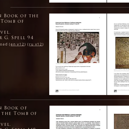
n Book of the
 Tomb of
vel.
 G. Spell 94
oad (
en v12
) (
ru v12
)
n Book of
 the Tomb of
vel.