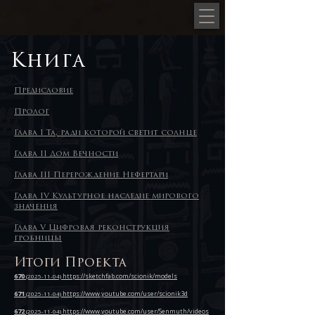
Книга
Предисловие
Пролог
Глава I Та, ради которой светит солнце
Глава II Дом Вечности
Глава III Перерождение Нефертари
Глава IV Культурное наследие мирового
значения
Глава V Цифровая реконструкция
гробницы
Итоги Проекта
670
https://sketchfab.com/scionik/models
(2025-11-04)
671
https://www.youtube.com/user/scionik3d
(2025-11-04)
672
https://www.youtube.com/user/Senmuth/videos
(2025-11-04)