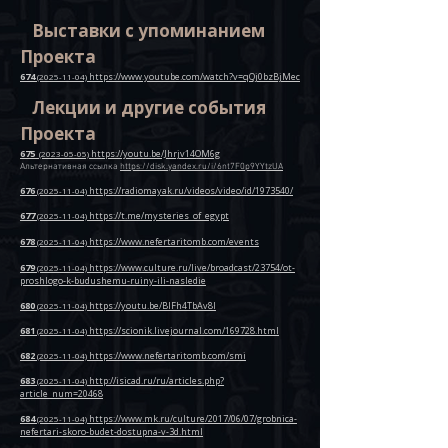
Выставки с упоминанием
Проекта
674
https://www.youtube.com/watch?v=qQj0bzBjMec
(2025-11-04)
Лекции и другие события
Проекта
675
https://youtu.be/Jhrjv14OM6g
(2023-05-05)
Альтернативная ссылка
https://disk.yandex.ru/i/6nt7F0p9YYtzUA
676
https://radiomayak.ru/videos/video/id/1973540/
(2025-11-04)
677
https://t.me/mysteries_of_egypt
(2025-11-04)
678
https://www.nefertaritomb.com/events
(2025-11-04)
679
https://www.culture.ru/live/broadcast/23754/ot-
(2025-11-04)
proshlogo-k-budushemu-ruiny-ili-nasledie
680
https://youtu.be/BIFh4TbAv8I
(2025-11-04)
681
https://scionik.livejournal.com/169728.html
(2025-11-04)
682
https://www.nefertaritomb.com/smi
(2025-11-04)
683
http://isicad.ru/ru/articles.php?
(2025-11-04)
article_num=20468
684
https://www.mk.ru/culture/2017/06/07/grobnica-
(2025-11-04)
nefertari-skoro-budet-dostupna-v-3d.html