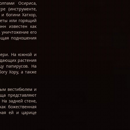
олпами Осириса,
е (инструменте,
 и богини Хатхор,
цветы или горящий
онн известен как
, уничтожение его
ающая подношения
вери. На южной и
подающих растения
щу папирусов. На
гу Хору, а также
ным вестибюлем и
ища представляют
На задней стене,
 как божественная
нная ей и царице