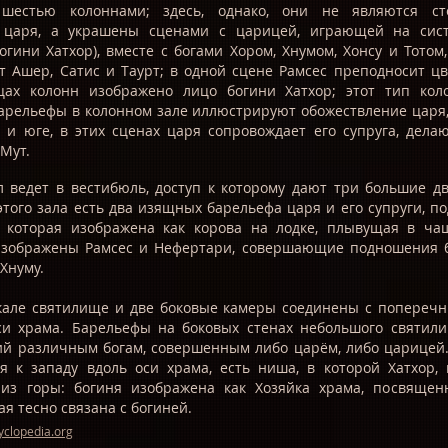
 шестью колоннами; здесь, однако, они не являются ст
царя, а украшены сценами с царицей, играющей на систр
гини Хатхор), вместе с богами Хором, Хнумом, Хонсу и Тотом,
т Ашер, Сатис и Таурт; в одной сцене Рамсес преподносит 
цах колонн изображено лицо богини Хатхор; этот тип кол
арельефы в колонном зале иллюстрируют обожествление царя
е и юге, в этих сценах царя сопровождает его супруга, дел
 Мут.
л ведет в вестибюль, доступ к которому дают три большие д
этого зала есть два изящных барельефа царя и его супруги, 
, которая изображена как корова на лодке, плывущая в ча
изображены Рамсес и Нефертари, совершающие подношения бо
 Хнуму.
кале святилище и две боковые камеры соединены с попереч
и храма. Барельефы на боковых стенах небольшого святил
й различным богам, совершенным либо царём, либо царицей. 
я к западу вдоль оси храма, есть ниша, в которой Хатхор,
 из горы: богиня изображена как Хозяйка храма, посвяще
я тесно связана с богиней.
clopedia.org