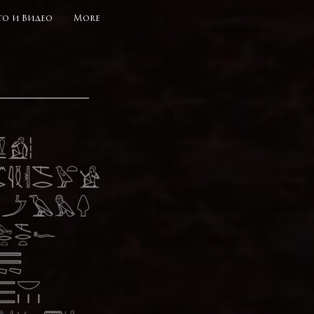
о и Видео
More