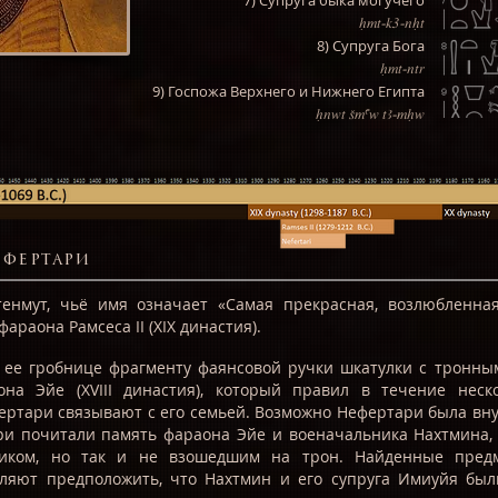
7) Супруга быка могучего
Hmt-k3-nHt
8) Супруга Бога
Hmt-ntr
9) Госпожа Верхнего и Нижнего Египта
Hnwt Smaw tA-mHw
ефертари
енмут, чьё имя означает «Самая прекрасная, возлюбленна
араона Рамсеса II (XIX династия).
 ее гробнице фрагменту фаянсовой ручки шкатулки с тронны
она Эйе (XVIII династия), который правил в течение неск
ертари связывают с его семьей. Возможно Нефертари была вн
и почитали память фараона Эйе и военачальника Нахтмина, 
иком, но так и не взошедшим на трон. Найденные пред
ляют предположить, что Нахтмин и его супруга Имиуйя был