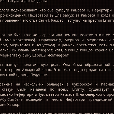
ила титула «царская дочь».
логи подчеркивают, что обе супруги Рамсеса II, Нефертари
роисхождения. Нефертари вышла замуж за Рамсеса II, когда
правления его отца Сети I. Рамсес II вступил на престол Егип
ертари была того же возраста или немного моложе, что и её с
й (Амонхерхепешеф, Параунемэф, Мерира и Мериатум) и 
ртари, Меритамун и Хенуттауи). В рамках преемственности с
ались сыновьям Исетнефрет, хотя, в конце концов, корона В
 Мернептаху, сыну царицы Исетнефрет.
ла важную политическую роль. Она была образованной 
 то время Аккадский язык. Этот факт подтверждается пис
хеттской царице Пудухепе.
ражена на нескольких рельефах в Луксорском и Карнак
 статуи были найдены по всему Египту. Существует 
естно Нефертари и Туи, матери Рамсеса II, на северной сторо
Абу-Симбеле возведён в честь Нефертари грандиозный
ине Хатхор.
вуют рельефы, Нефертари присутствовала на церемонии откр