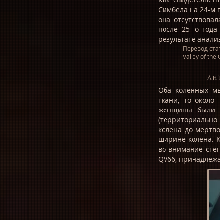
Симбела на 24-м го
она отсутствовал
после 25-го года
результате анализ
Перевод ста
Valley of th
Ан
Оба коленных м
ткани, то около
женщины были 
(территориально
колена до мертво
ширине колена. 
во внимание степ
QV66, принадлежал