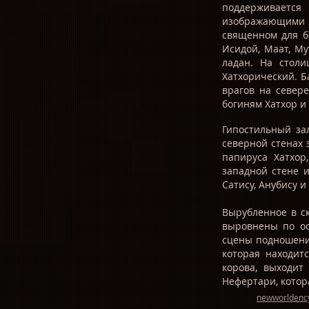
поддерживается
изображающими 
священном для бо
Исидой, Маат, Му
ладан. На столи
Хатхорический. Б
врагов на север
богиням Хатхор и
Гипостильный за
северной стенах 
папируса Хатхор
западной стене 
Сатису, Анубису и
Вырубленное в с
выровнены по ос
сцены подношени
которая находитс
корова, выходит
Нефертари, котора
newworldency