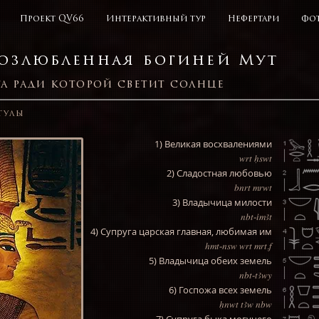
Проект QV66
Интерактивный тур
Нефертари
Фот
озлюбленная богиней Мут
та ради которой светит солнце
тулы
1) Великая восхвалениями
wrt
Hswt
2) Сладостная любовью
bnrt
mrwt
3) Владычица милости
nbt-imAt
4) Супруга царская главная, любимая им
hmt-nsw wrt mrt.f
5) Владычица обеих земель
nbt-tAwy
6) Госпожа всех земель
Hnwt tAw nbw