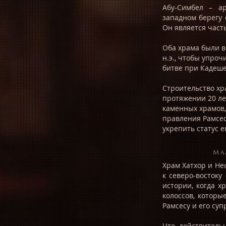
Абу-Симбел – а
западном берегу 
Он является част
Оба храма были вы
н.э., чтобы упроч
битве при Кадеше
Строительство хра
протяжении 20 ле
каменных храмов,
правления Рамсес
укрепить статус е
Ма
Храм Хатхор и Не
к северо-востоку
истории, когда 
колоссов, котор
Рамсесу и его суп
Что действительн