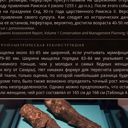
ду правления Рамсеса II (около 1255 г. до н.э.). После этого соб
а на празднике Сед, 30-го года царственного Рамсеса II. Вер
 правления своего супруга. Как следует из исторических д
а её останков, Нефертари, вероятно, достигла возраста 40-50 л
тьи с дополнениями.
e Queens Assessment Report, Volume 1 Conservation and Management Planning; G
тропометрическая реконструкция
ыщелка около 83–85 мм шириной, если учитывать мумифици
 79–80 мм. Ширина мыщелка порядка 83–84 мм указывает н
немного тоньше, чем у молодых и самых бедных женщи
 к югу от Сахары). Нет никаких формул для пересчета ширин
й ткани, только оценка, по которой наибольшая разница буде
Кроме того, было также возможно определить точный рост же
ень неопределенности. Однако можно предположить, что ост
и женщине, чей рост составлял от 165 см до 168 см (Таблица A