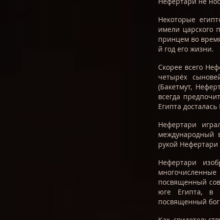
Нефертари не нос
Некоторые египто
имели царского п
принцем во время 
й год его жизни.
Скорее всего Неф
четырёх сынове
(Бакетмут, Нефе
всегда предпочит
Египта досталась
Нефертари игра
международный в
рукой Нефертари 
Нефертари изоб
многочисленные
посвященный совм
юге Египта, в 
посвященный бог
Как свидетельст