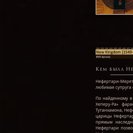
Кем была Н
Нефертари-Мерет
любимая супруга ф
По найденному в
Хеперу-Ра» фара
Тутанхамона, Неф
царицы Нефертар
прямым наследн
Нефертари позво