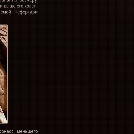
и выше его колен.
аемой Нефертари
ронаос меньшего