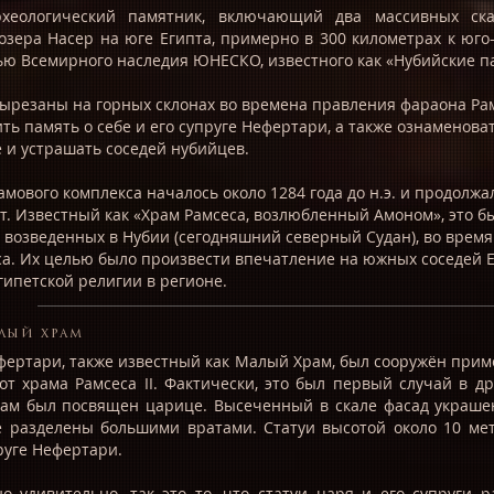
рхеологический памятник, включающий два массивных ск
озера Насер на юге Египта, примерно в 300 километрах к юго-
ью Всемирного наследия ЮНЕСКО, известного как «Нубийские п
резаны на горных склонах во времена правления фараона Рамсес
ить память о себе и его супруге Нефертари, а также ознаменоват
 и устрашать соседей нубийцев.
мового комплекса началось около 1284 года до н.э. и продолжа
т. Известный как «Храм Рамсеса, возлюбленный Амоном», это б
 возведенных в Нубии (сегодняшний северный Судан), во время
а. Их целью было произвести впечатление на южных соседей Ег
гипетской религии в регионе.
лый храм
фертари, также известный как Малый Храм, был сооружён прим
 от храма Рамсеса II. Фактически, это был первый случай в д
храм был посвящен царице. Высеченный в скале фасад украше
ые разделены большими вратами. Статуи высотой около 10 ме
руге Нефертари.
о удивительно, так это то, что статуи царя и его супруги 