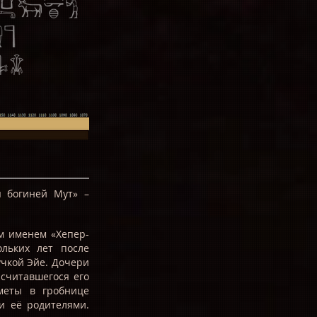
я богиней Мут» –
м именем «Хепер-
ольких лет после
учкой Эйе.
Дочери
считавшегося его
меты в гробнице
и её родителями.