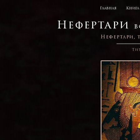
Главная
Книга
Нефертари
в
Нефертари,
Ти