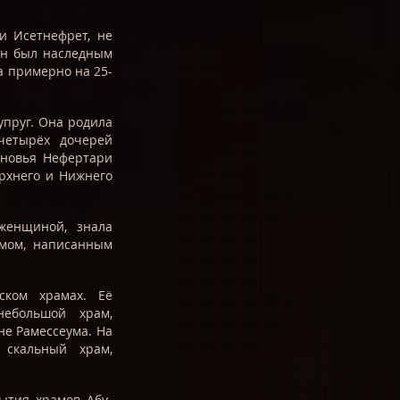
 и Исетнефрет, не
 он был наследным
та примерно на 25-
упруг. Она родила
четырёх дочерей
ыновья Нефертари
ерхнего и Нижнего
женщиной, знала
ьмом, написанным
ском храмах. Её
небольшой храм,
не Рамессеума. На
 скальный храм,
ытия храмов Абу-