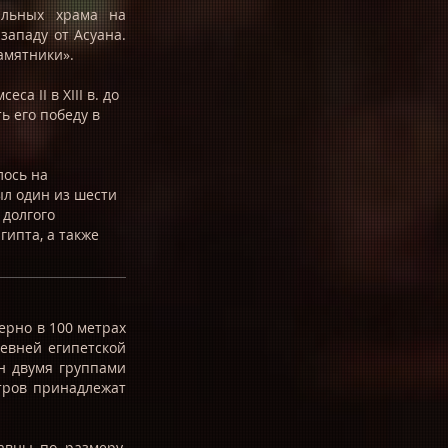
альных храма на
западу от Асуана.
амятники».
а II в XIII в. до
ь его победу в
лось на
ыл один из шести
 долгого
ипта, а также
ерно в 100 метрах
ревней египетской
н двумя группами
тров принадлежат
равны по размеру.