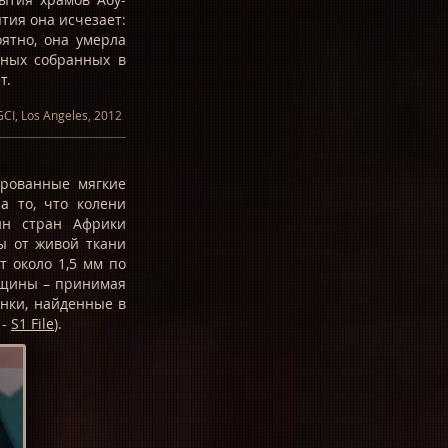
ытия она исчезает:
оятно, она умерла
анных собранных в
ет.
CI, Los Angeles, 2012
рованные мягкие
а то, что колени
н стран Африки
ы от живой ткани
т около 1,5 мм по
нщины – принимая
анки, найденные в
 -
S1 File
).